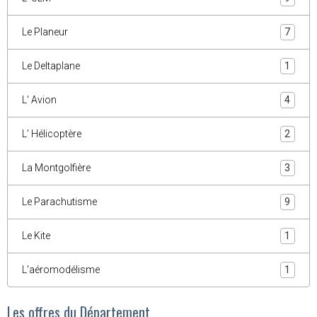
Le Planeur
7
Le Deltaplane
1
L' Avion
4
L' Hélicoptère
2
La Montgolfière
3
Le Parachutisme
9
Le Kite
1
L'aéromodélisme
1
Les offres du Département