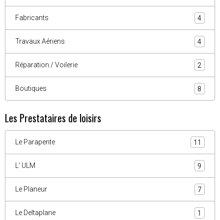
Fabricants
4
Travaux Aériens
4
Réparation / Voilerie
2
Boutiques
8
Les Prestataires de loisirs
Le Parapente
11
L' ULM
9
Le Planeur
7
Le Deltaplane
1