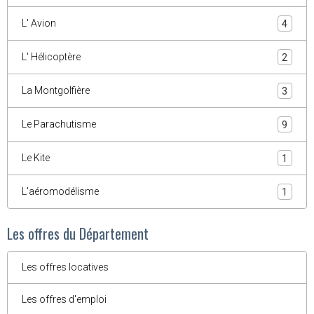
L' Avion
4
L' Hélicoptère
2
La Montgolfière
3
Le Parachutisme
9
Le Kite
1
L'aéromodélisme
1
Les offres du Département
Les offres locatives
Les offres d'emploi