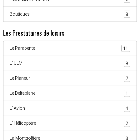
Boutiques
8
Les Prestataires de loisirs
Le Parapente
11
L' ULM
9
Le Planeur
7
Le Deltaplane
1
L' Avion
4
L' Hélicoptère
2
La Montgolfière
3