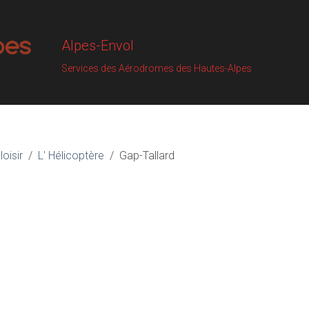
Alpes-Envol
Services des Aérodromes des Hautes-Alpes
loisir
L' Hélicoptère
Gap-Tallard