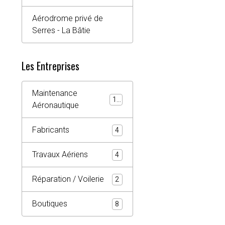
Aérodrome privé de
Serres - La Bâtie
Les Entreprises
Maintenance
10
Aéronautique
Fabricants
4
Travaux Aériens
4
Réparation / Voilerie
2
Boutiques
8