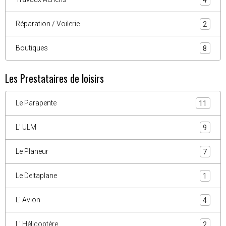
Réparation / Voilerie
2
Boutiques
8
Les Prestataires de loisirs
Le Parapente
11
L' ULM
9
Le Planeur
7
Le Deltaplane
1
L' Avion
4
L' Hélicoptère
2