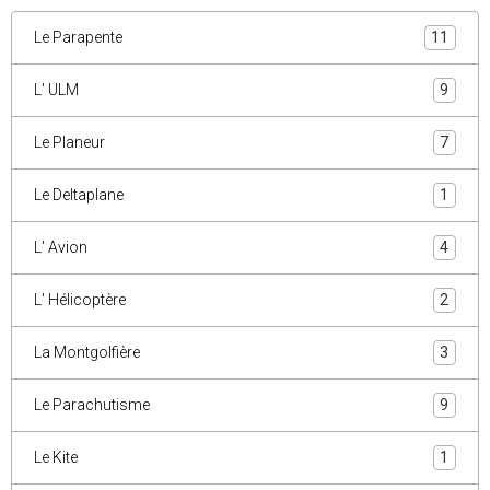
Le Parapente
11
L' ULM
9
Le Planeur
7
Le Deltaplane
1
L' Avion
4
L' Hélicoptère
2
La Montgolfière
3
Le Parachutisme
9
Le Kite
1