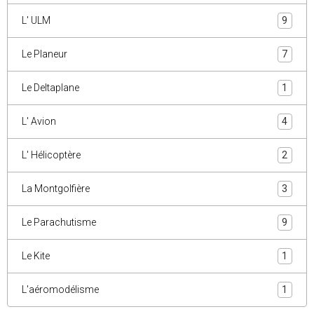
L' ULM
9
Le Planeur
7
Le Deltaplane
1
L' Avion
4
L' Hélicoptère
2
La Montgolfière
3
Le Parachutisme
9
Le Kite
1
L'aéromodélisme
1