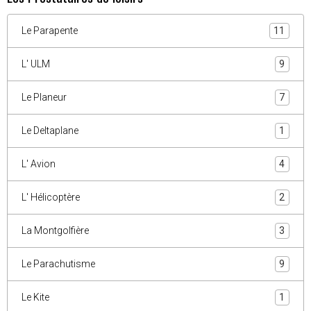
Le Parapente
11
L' ULM
9
Le Planeur
7
Le Deltaplane
1
L' Avion
4
L' Hélicoptère
2
La Montgolfière
3
Le Parachutisme
9
Le Kite
1