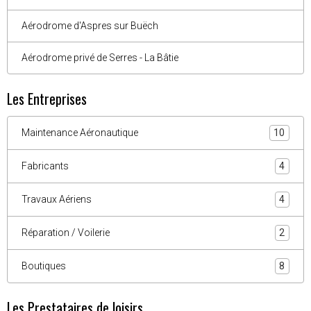
Aérodrome d'Aspres sur Buëch
Aérodrome privé de Serres - La Bâtie
Les Entreprises
Maintenance Aéronautique
10
Fabricants
4
Travaux Aériens
4
Réparation / Voilerie
2
Boutiques
8
Les Prestataires de loisirs