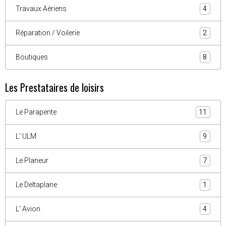
Travaux Aériens
4
Réparation / Voilerie
2
Boutiques
8
Les Prestataires de loisirs
Le Parapente
11
L' ULM
9
Le Planeur
7
Le Deltaplane
1
L' Avion
4