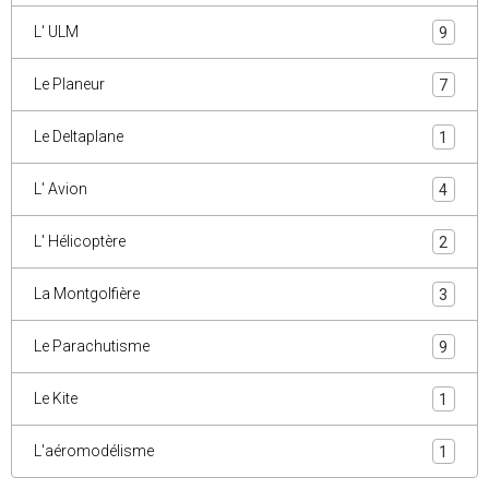
L' ULM
9
Le Planeur
7
Le Deltaplane
1
L' Avion
4
L' Hélicoptère
2
La Montgolfière
3
Le Parachutisme
9
Le Kite
1
L'aéromodélisme
1