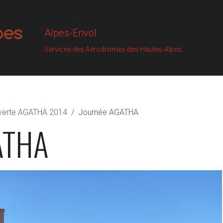
Alpes-Envol
Services des Aérodromes des Hautes-Alpes
uverte AGATHA 2014
Journée AGATHA
ATHA