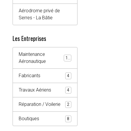
Aérodrome privé de
Serres - La Bâtie
Les Entreprises
Maintenance
10
Aéronautique
Fabricants
4
Travaux Aériens
4
Réparation / Voilerie
2
Boutiques
8