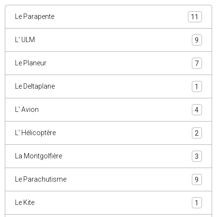
Le Parapente
11
L' ULM
9
Le Planeur
7
Le Deltaplane
1
L' Avion
4
L' Hélicoptère
2
La Montgolfière
3
Le Parachutisme
9
Le Kite
1