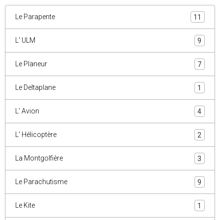
Le Parapente
11
L' ULM
9
Le Planeur
7
Le Deltaplane
1
L' Avion
4
L' Hélicoptère
2
La Montgolfière
3
Le Parachutisme
9
Le Kite
1