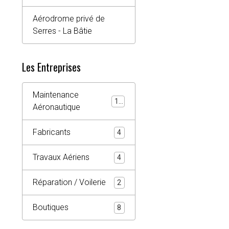
Aérodrome privé de
Serres - La Bâtie
Les Entreprises
Maintenance
10
Aéronautique
Fabricants
4
Travaux Aériens
4
Réparation / Voilerie
2
Boutiques
8