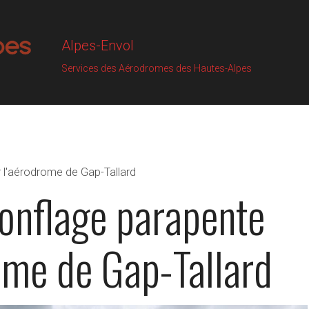
Alpes-Envol
Services des Aérodromes des Hautes-Alpes
 l'aérodrome de Gap-Tallard
onflage parapente
ome de Gap-Tallard