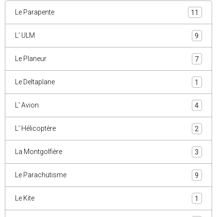
Le Parapente
11
L' ULM
9
Le Planeur
7
Le Deltaplane
1
L' Avion
4
L' Hélicoptère
2
La Montgolfière
3
Le Parachutisme
9
Le Kite
1