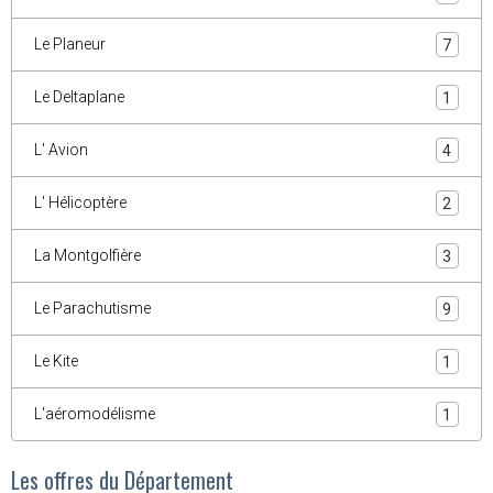
Le Planeur
7
Le Deltaplane
1
L' Avion
4
L' Hélicoptère
2
La Montgolfière
3
Le Parachutisme
9
Le Kite
1
L'aéromodélisme
1
Les offres du Département